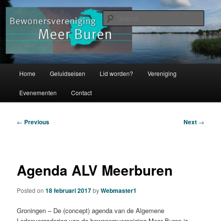
Skip
bewonersvereniging
to
Sear
primary
content
Meer Buren
Main
Home
Geluidseisen
Lid worden?
Vereniging
menu
Evenementen
Contact
Post
←
Previous
Next
→
navigation
Agenda ALV Meerburen
Posted on
18 februari 2017
by
Webmaster1
Groningen – De (concept) agenda van de Algemene
Ledenvergadering van de bewonersvereniging Meer Buren is