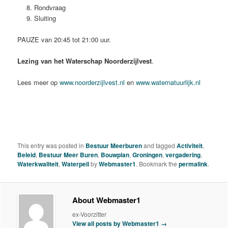
Rondvraag
Sluiting
PAUZE van 20:45 tot 21:00 uur.
Lezing van het Waterschap Noorderzijlvest
.
Lees meer op
www.noorderzijlvest.nl
en
www.waternatuurlijk.nl
This entry was posted in
Bestuur Meerburen
and tagged
Activiteit
,
Beleid
,
Bestuur Meer Buren
,
Bouwplan
,
Groningen
,
vergadering
,
Waterkwaliteit
,
Waterpeil
by
Webmaster1
. Bookmark the
permalink
.
About Webmaster1
ex-Voorzitter
View all posts by Webmaster1
→