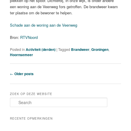
plekken op het spoor. Dichterbij, in onze wijk, is onder andere
een woning aan de Veenweg fors getroffen. De brandweer kwam
ter plaatse om de bewoner te helpen.
Schade aan de woning aan de Veenweg
Bron:
RTVNoord
Posted in
Activiteit (derden)
|
Tagged
Brandweer
,
Groningen
,
Hoornsemeer
Post
←
Older posts
navigation
ZOEK OP DEZE WEBSITE
S
e
a
r
RECENTE OPMERKINGEN
c
h