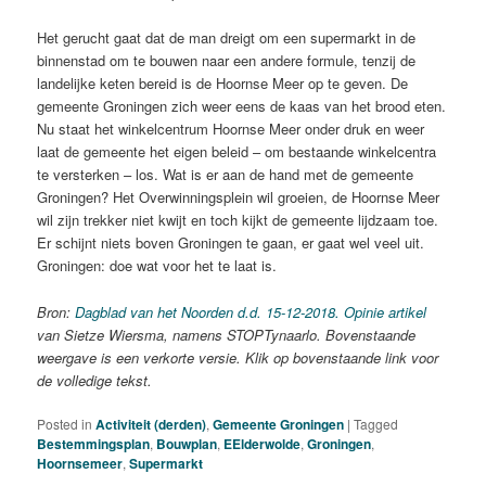
Het gerucht gaat dat de man dreigt om een supermarkt in de
binnenstad om te bouwen naar een andere formule, tenzij de
landelijke keten bereid is de Hoornse Meer op te geven. De
gemeente Groningen zich weer eens de kaas van het brood eten.
Nu staat het winkelcentrum Hoornse Meer onder druk en weer
laat de gemeente het eigen beleid – om bestaande winkelcentra
te versterken – los. Wat is er aan de hand met de gemeente
Groningen? Het Overwinningsplein wil groeien, de Hoornse Meer
wil zijn trekker niet kwijt en toch kijkt de gemeente lijdzaam toe.
Er schijnt niets boven Groningen te gaan, er gaat wel veel uit.
Groningen: doe wat voor het te laat is.
Bron:
Dagblad van het Noorden d.d. 15-12-2018. Opinie artikel
van Sietze Wiersma, namens STOPTynaarlo. Bovenstaande
weergave is een verkorte versie. Klik op bovenstaande link voor
de volledige tekst.
Posted in
Activiteit (derden)
,
Gemeente Groningen
|
Tagged
Bestemmingsplan
,
Bouwplan
,
EElderwolde
,
Groningen
,
Hoornsemeer
,
Supermarkt