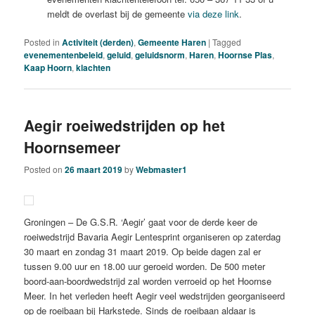
meldt de overlast bij de gemeente
via deze link
.
Posted in
Activiteit (derden)
,
Gemeente Haren
|
Tagged
evenementenbeleid
,
geluid
,
geluidsnorm
,
Haren
,
Hoornse Plas
,
Kaap Hoorn
,
klachten
Aegir roeiwedstrijden op het
Hoornsemeer
Posted on
26 maart 2019
by
Webmaster1
Groningen – De G.S.R. ‘Aegir’ gaat voor de derde keer de
roeiwedstrijd Bavaria Aegir Lentesprint organiseren op zaterdag
30 maart en zondag 31 maart 2019. Op beide dagen zal er
tussen 9.00 uur en 18.00 uur geroeid worden. De 500 meter
boord-aan-boordwedstrijd zal worden verroeid op het Hoornse
Meer. In het verleden heeft Aegir veel wedstrijden georganiseerd
op de roeibaan bij Harkstede. Sinds de roeibaan aldaar is