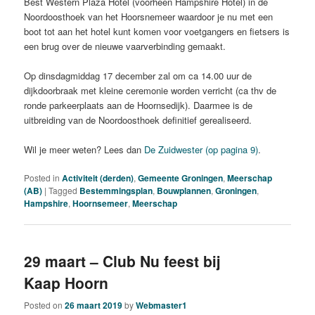
Best Western Plaza Hotel (voorheen Hampshire Hotel) in de
Noordoosthoek van het Hoorsnemeer waardoor je nu met een
boot tot aan het hotel kunt komen voor voetgangers en fietsers is
een brug over de nieuwe vaarverbinding gemaakt.
Op dinsdagmiddag 17 december zal om ca 14.00 uur de
dijkdoorbraak met kleine ceremonie worden verricht (ca thv de
ronde parkeerplaats aan de Hoornsedijk). Daarmee is de
uitbreiding van de Noordoosthoek definitief gerealiseerd.
Wil je meer weten? Lees dan
De Zuidwester (op pagina 9)
.
Posted in
Activiteit (derden)
,
Gemeente Groningen
,
Meerschap
(AB)
|
Tagged
Bestemmingsplan
,
Bouwplannen
,
Groningen
,
Hampshire
,
Hoornsemeer
,
Meerschap
29 maart – Club Nu feest bij
Kaap Hoorn
Posted on
26 maart 2019
by
Webmaster1