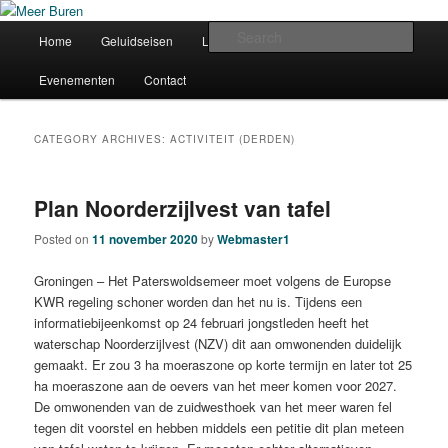
Skip
Skip
bewonersvereniging
to
to
Main
Sear
Home
Geluidseisen
Lid worden?
Vereniging
primary
secondary
menu
content
content
Meer Buren
Evenementen
Contact
CATEGORY ARCHIVES:
ACTIVITEIT (DERDEN)
Plan Noorderzijlvest van tafel
Posted on
11 november 2020
by
Webmaster1
Groningen – Het Paterswoldsemeer moet volgens de Europse
KWR regeling schoner worden dan het nu is. Tijdens een
informatiebijeenkomst op 24 februari jongstleden heeft het
waterschap Noorderzijlvest (NZV) dit aan omwonenden duidelijk
gemaakt. Er zou 3 ha moeraszone op korte termijn en later tot 25
ha moeraszone aan de oevers van het meer komen voor 2027.
De omwonenden van de zuidwesthoek van het meer waren fel
tegen dit voorstel en hebben middels een petitie dit plan meteen