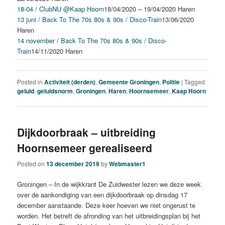
18-04 / ClubNU @Kaap Hoorn
18/04/2020 – 19/04/2020 Haren
13 juni / Back To The 70s 80s & 90s / Disco-Train
13/06/2020
Haren
14 november / Back To The 70s 80s & 90s / Disco-
Train
14/11/2020 Haren
Posted in
Activiteit (derden)
,
Gemeente Groningen
,
Politie
|
Tagged
geluid
,
geluidsnorm
,
Groningen
,
Haren
,
Hoornsemeer
,
Kaap Hoorn
Dijkdoorbraak – uitbreiding
Hoornsemeer gerealiseerd
Posted on
13 december 2019
by
Webmaster1
Groningen – In de wijkkrant De Zuidwester lezen we deze week
over de aankondiging van een dijkdoorbraak op dinsdag 17
december aanstaande. Deze keer hoeven we niet ongerust te
worden. Het betreft de afronding van het uitbreidingsplan bij het