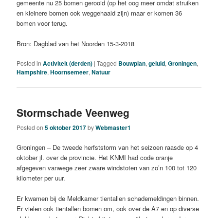
gemeente nu 25 bomen gerooid (op het oog meer omdat struiken
en kleinere bomen ook weggehaald zijn) maar er komen 36
bomen voor terug.
Bron: Dagblad van het Noorden 15-3-2018
Posted in
Activiteit (derden)
|
Tagged
Bouwplan
,
geluid
,
Groningen
,
Hampshire
,
Hoornsemeer
,
Natuur
Stormschade Veenweg
Posted on
5 oktober 2017
by
Webmaster1
Groningen – De tweede herfststorm van het seizoen raasde op 4
oktober jl. over de provincie. Het KNMI had code oranje
afgegeven vanwege zeer zware windstoten van zo’n 100 tot 120
kilometer per uur.
Er kwamen bij de Meldkamer tientallen schademeldingen binnen.
Er vielen ook tientallen bomen om, ook over de A7 en op diverse