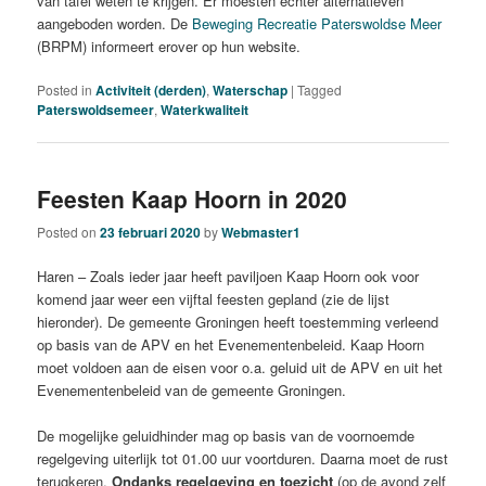
van tafel weten te krijgen. Er moesten echter alternatieven
aangeboden worden. De
Beweging Recreatie Paterswoldse Meer
(BRPM) informeert erover op hun website.
Posted in
Activiteit (derden)
,
Waterschap
|
Tagged
Paterswoldsemeer
,
Waterkwaliteit
Feesten Kaap Hoorn in 2020
Posted on
23 februari 2020
by
Webmaster1
Haren – Zoals ieder jaar heeft paviljoen Kaap Hoorn ook voor
komend jaar weer een vijftal feesten gepland (zie de lijst
hieronder). De gemeente Groningen heeft toestemming verleend
op basis van de APV en het Evenementenbeleid. Kaap Hoorn
moet voldoen aan de eisen voor o.a. geluid uit de APV en uit het
Evenementenbeleid van de gemeente Groningen.
De mogelijke geluidhinder mag op basis van de voornoemde
regelgeving uiterlijk tot 01.00 uur voortduren. Daarna moet de rust
terugkeren.
Ondanks regelgeving en toezicht
(op de avond zelf