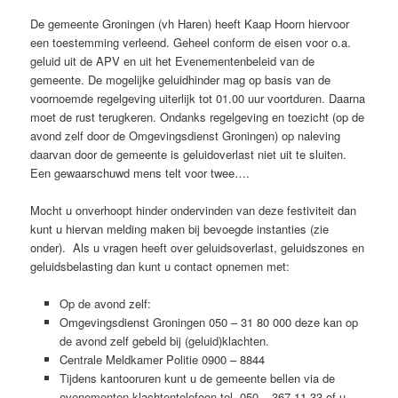
De gemeente Groningen (vh Haren) heeft Kaap Hoorn hiervoor
een toestemming verleend. Geheel conform de eisen voor o.a.
geluid uit de APV en uit het Evenementenbeleid van de
gemeente. De mogelijke geluidhinder mag op basis van de
voornoemde regelgeving uiterlijk tot 01.00 uur voortduren. Daarna
moet de rust terugkeren. Ondanks regelgeving en toezicht (op de
avond zelf door de Omgevingsdienst Groningen) op naleving
daarvan door de gemeente is geluidoverlast niet uit te sluiten.
Een gewaarschuwd mens telt voor twee….
Mocht u onverhoopt hinder ondervinden van deze festiviteit dan
kunt u hiervan melding maken bij bevoegde instanties (zie
onder). Als u vragen heeft over geluidsoverlast, geluidszones en
geluidsbelasting dan kunt u contact opnemen met:
Op de avond zelf:
Omgevingsdienst Groningen 050 – 31 80 000 deze kan op
de avond zelf gebeld bij (geluid)klachten.
Centrale Meldkamer Politie 0900 – 8844
Tijdens kantooruren kunt u de gemeente bellen via de
evenementen klachtentelefoon tel. 050 – 367 11 33 of u