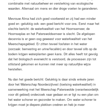
combinatie met natuurbeheer en versterking van ecologische
waarden. Allemaal om mens en dier droge voeten te garanderen.
Mevrouw Alma had zich goed voorbereid en zij had een minder
goed en -gelukkig ook- een goed bericht voor ons. Eerst maar het
slechte bericht: de waterkwaliteit van het Hoornsemeer, de
Hoornseplas en het Paterswoldsemeer is slecht. De afgelopen
decennia is er geen oog geweest voor waterkwaliteit van het
Meerschapsgebied. Er zitten teveel fosfaten in het water
(oorzaak: bemesting en urine/fecaliën) en door teveel slib op de
bodem krijgen waterplanten geen kans. Dit alles heeft tot gevolg
dat het biologisch evenwicht is verstoord, de processen zijn tot
stilstand gekomen en kunnen niet meer op natuurlijke wijze
herstellen.
Nu dan het goede bericht: Gelukkig is daar sinds enkele jaren
door het Waterschap Noorderzijlvest (toetsing waterkwaliteit) in
samenwerking met het Meerschap Paterswolde (verantwoordelijk
voor dit gebied) onderzoek naar gedaan en er ligt nu een plan om
het water schoner en gezonder te maken.
Om water schoner te
krijgen moet je diepere plekken creëren en heb je meer