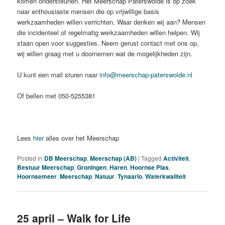
komen ondersteunen. Het Meerschap Paterswolde is op zoek
naar enthousiaste mensen die op vrijwillige basis
werkzaamheden willen verrichten. Waar denken wij aan? Mensen
die incidenteel of regelmatig werkzaamheden willen helpen. Wij
staan open voor suggesties. Neem gerust contact met ons op,
wij willen graag met u doornemen wat de mogelijkheden zijn.
U kunt een mail sturen naar
info@meerschap-paterswolde.nl
Of bellen met 050-5255381
Lees
hier
alles over het Meerschap
Posted in
DB Meerschap
,
Meerschap (AB)
|
Tagged
Activiteit
,
Bestuur Meerschap
,
Groningen
,
Haren
,
Hoornse Plas
,
Hoornsemeer
,
Meerschap
,
Natuur
,
Tynaarlo
,
Waterkwaliteit
25 april – Walk for Life