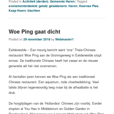
Posted in
Activiteit (derden)
,
Gemeente Haren
|
Tagged
evenementenbeleid
,
geluid
,
geluidsnorm
,
Haren
,
Hoornse Plas
,
Kaap Hoorn
,
klachten
Woe Ping gaat dicht
Posted on
29 november 2018
by
Webmaster1
Eelderwolde – Een treurig bericht want “ons” Thais/Chinees
restaurant Woe Ping aan de Groningerweg in Eelderwolde stopt
ermee. De traditionele Chinees heeft het zwaar en de nieuwe
generatie wil het niet overnemen.
Al tientallen jaren kennen we Woe Ping als een traditioneel
Chinees restaurant. Een aquarium, rode vloerbedekking. Veel
tafels blijven tegenwoordig leeg maar bij de afhaalbalie is het
druk.
De hoogtijdagen van de ‘Hollandse’ Chinees zijn voorbij. Eerder
stopten al You Hao in Middelstum en Golden Garden in
Roodeschool. Met ingang van 1 januari 2019 stopt ook Woe Ping