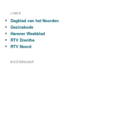
c
h
LINKS
Dagblad van het Noorden
Gezinsbode
Harener Weekblad
RTV Drenthe
RTV Noord
BUIENRADAR