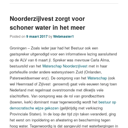
Noorderzijlvest zorgt voor
schoner water in het meer
Posted on
9 maart 2017
by
Webmaster1
Groningen – Zoals ieder jaar had het Bestuur ook een
gastspreker uitgenodigd voor een informatieve lezing aansluitend
op de ALV van 6 maart jl. Spreker was mevrouw Carla Alma,
bestuurslid van het
Waterschap Noorderzijlvest
met in haar
portefeuille onder andere watersysteem Zuid (Onlanden,
Paterswoldsemeer enz). De oorsprong van het
Waterschap
(ook
wel Heemraad of Zijlvest genoemd) gaat vele eeuwen terug toen
Nederland met regelmaat overstroomde met dikwijls vele
slachtoffers. Van oorsprong was de rol van grondbezitters
(boeren, kerk) dominant maar tegenwoordig wordt het
bestuur op
democratische wijze gekozen
(gelijktijdig met verkiezing
Provinciale Staten). In de loop der tijd zijn taken veranderd, ging
het eerst om inpoldering en afwatering en bescherming tegen
hoog water. Tegenwoordig is dat aangevuld met waterbergingen in