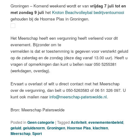
Groningen – Komend weekend wordt er van
vrijdag 7 juli tot en
met zondag 9 juli
het
Kroton Beachvolleybal bedrijventournooi
gehouden bij de Hoornse Plas in Groningen.
Het Meerschap heeft een vergunning heeft verleend voor dit
evenement. Bijzonder om te
vermelden is dat er toestemming is gegeven voor versterkt geluid
op de zaterdag en de zondag (deze dag vanaf 13.00 uur). Heeft u
vragen of opmerkingen dan kunt u bellen naar 050 5255381
(werkdagen, overdag).
Ervaart u overlast of wilt u direct contact met het Meerschap
over de vergunning, dan belt u 050-5263583 of 06 51 326 097. U
kunt ook mailen naar
info@meerschap-paterswolde.nl
.
Bron: Meerschap Paterswolde
Posted in
Geen categorie
|
Tagged
Activiteit
,
evenementenbeleid
,
geluid
,
geluidsnorm
,
Groningen
,
Hoornse Plas
,
klachten
,
Meerschap
,
Sport