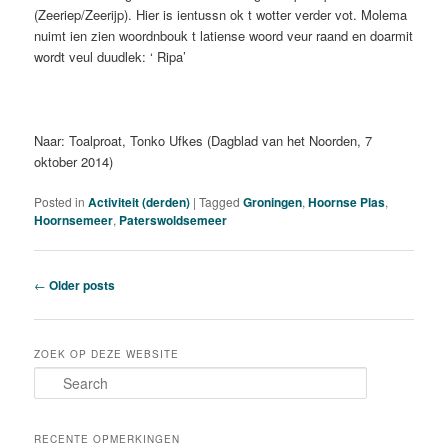
(Zeeriep/Zeerijp). Hier is ientussn ok t wotter verder vot. Molema
nuimt ien zien woordnbouk t latiense woord veur raand en doarmit
wordt veul duudlek: ‘ Ripa’
Naar: Toalproat, Tonko Ufkes (Dagblad van het Noorden, 7
oktober 2014)
Posted in
Activiteit (derden)
|
Tagged
Groningen
,
Hoornse Plas
,
Hoornsemeer
,
Paterswoldsemeer
Post
←
Older posts
navigation
ZOEK OP DEZE WEBSITE
S
e
a
r
RECENTE OPMERKINGEN