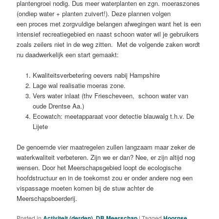
plantengroei nodig. Dus meer waterplanten en zgn. moeraszones
(ondiep water + planten zuivert!). Deze plannen volgen
een proces met zorgvuldige belangen afwegingen want het is een
intensief recreatiegebied en naast schoon water wil je
gebruikers
zoals zeilers niet in de weg zitten.
Met de volgende zaken wordt
nu daadwerkelijk een start gemaakt:
Kwaliteitsverbetering oevers nabij Hampshire
Lage wal realisatie moeras zone.
Vers water inlaat (thv Friescheveen, schoon water van
oude Drentse Aa.)
Ecowatch: meetapparaat voor detectie blauwalg t.h.v. De
Lijete
De genoemde vier maatregelen zullen langzaam maar zeker de
waterkwaliteit verbeteren. Zijn we er dan? Nee, er zijn altijd nog
wensen. Door het Meerschapsgebied loopt de ecologische
hoofdstructuur en in de toekomst zou er onder andere nog een
vispassage moeten komen bij de stuw achter de
Meerschapsboerderij.
Posted in
Activiteit (derden)
,
DB Meerschap
|
Tagged
Hoornse