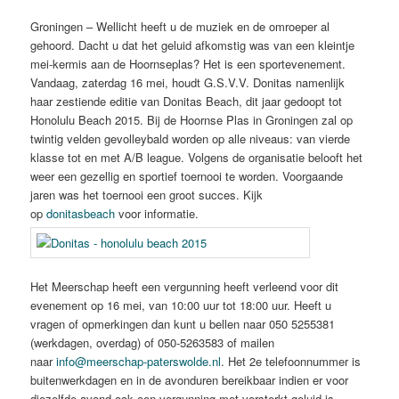
Groningen – Wellicht heeft u de muziek en de omroeper al
gehoord. Dacht u dat het geluid afkomstig was van een kleintje
mei-kermis aan de Hoornseplas? Het is een sportevenement.
Vandaag, zaterdag 16 mei, houdt G.S.V.V. Donitas namenlijk
haar zestiende editie van Donitas Beach, dit jaar gedoopt tot
Honolulu Beach 2015. Bij de Hoornse Plas in Groningen zal op
twintig velden gevolleybald worden op alle niveaus: van vierde
klasse tot en met A/B league. Volgens de organisatie belooft het
weer een gezellig en sportief toernooi te worden. Voorgaande
jaren was het toernooi een groot succes. Kijk
op
donitasbeach
voor informatie.
Het Meerschap heeft een vergunning heeft verleend voor dit
evenement op 16 mei, van 10:00 uur tot 18:00 uur. Heeft u
vragen of opmerkingen dan kunt u bellen naar 050 5255381
(werkdagen, overdag) of 050-5263583 of mailen
naar
info@meerschap-paterswolde.nl
. Het 2e telefoonnummer is
buitenwerkdagen en in de avonduren bereikbaar indien er voor
diezelfde avond ook een vergunning met versterkt geluid is