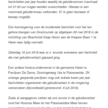
festiviteiten per jaar houden waarbij de geluidsnormen maximaal
tot 01:00 uur mogen worden overschreden. Hieraan is een
maximaal geluidsniveau verbonden. Er is geen bezwaar of
beroep mogelijk.
Een kennisgeving voor de incidentele festiviteit voor het ten
gehore brengen van (live)muziek op afgelopen 26 mei 2018 in de
inrichting van Beachclub Kaap Hoorn aan de Kaapse Baan 1 te
Haren was tijdig vermeld.
Zaterdag 16 juni 2018 was er s ‘avonds eveneens een festiviteit
die met geluid(overlast) gepaard ging.
Een andere horeca-ondernemer in de gemeente Haren is
Paviljoen De Dame, Groningerweg 19a te Paterswolde.
Dit
onlangs geopende paviljoen mag ook enkele keren per jaar
festiviteiten organiseren die geluidoverlast in de omgeving
veroorzaken (bijvoorbeeld gisteravond, 6 juli 2018).
Zoals al aangegeven zetten wij ons ervoor in de geluidoverlast
rond het Hoornse Meer én het Paterswoldse Meer binnen
acceptabele grenzen te houden en het aantal festiviteiten te