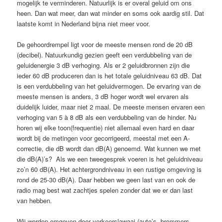
mogelijk te verminderen. Natuurlijk is er overal geluid om ons
heen. Dan wat meer, dan wat minder en soms ook aardig stil. Dat
laatste komt in Nederland bijna niet meer voor.
De gehoordrempel ligt voor de meeste mensen rond de 20 dB
(decibel). Natuurkundig gezien geeft een verdubbeling van de
geluidenergie 3 dB verhoging. Als er 2 geluidbronnen zijn die
ieder 60 dB produceren dan is het totale geluidniveau 63 dB. Dat
is een verdubbeling van het geluidvermogen. De ervaring van de
meeste mensen is anders, 3 dB hoger wordt wel ervaren als
duidelijk luider, maar niet 2 maal. De meeste mensen ervaren een
verhoging van 5 à 8 dB als een verdubbeling van de hinder. Nu
horen wij elke toon(frequentie) niet allemaal even hard en daar
wordt bij de metingen voor gecorrigeerd, meestal met een A-
correctie, die dB wordt dan dB(A) genoemd. Wat kunnen we met
die dB(A)’s? Als we een tweegesprek voeren is het geluidniveau
zo’n 60 dB(A). Het achtergrondniveau in een rustige omgeving is
rond de 25-30 dB(A). Daar hebben we geen last van en ook de
radio mag best wat zachtjes spelen zonder dat we er dan last
van hebben.
Wij worden omgeven door verkeerslawaai (auto’s, brommers,