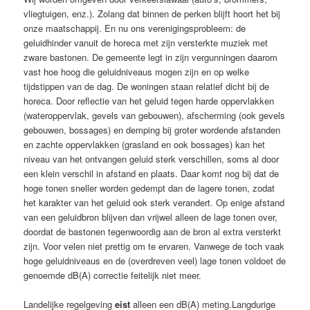
vliegtuigen, enz.). Zolang dat binnen de perken blijft hoort het bij
onze maatschappij. En nu ons verenigingsprobleem: de
geluidhinder vanuit de horeca met zijn versterkte muziek met
zware bastonen. De gemeente legt in zijn vergunningen daarom
vast hoe hoog die geluidniveaus mogen zijn en op welke
tijdstippen van de dag. De woningen staan relatief dicht bij de
horeca. Door reflectie van het geluid tegen harde oppervlakken
(wateroppervlak, gevels van gebouwen), afscherming (ook gevels
gebouwen, bossages) en demping bij groter wordende afstanden
en zachte oppervlakken (grasland en ook bossages) kan het
niveau van het ontvangen geluid sterk verschillen, soms al door
een klein verschil in afstand en plaats. Daar komt nog bij dat de
hoge tonen sneller worden gedempt dan de lagere tonen, zodat
het karakter van het geluid ook sterk verandert. Op enige afstand
van een geluidbron blijven dan vrijwel alleen de lage tonen over,
doordat de bastonen tegenwoordig aan de bron al extra versterkt
zijn. Voor velen niet prettig om te ervaren. Vanwege de toch vaak
hoge geluidniveaus en de (overdreven veel) lage tonen voldoet de
genoemde dB(A) correctie feitelijk niet meer.
Landelijke regelgeving
eist
alleen een dB(A) meting.Langdurige