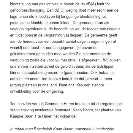
blootstelling aan geluidniveaus boven de 85 dB(A) leidt tot
gehoorbeschadiging. Een dB(C) weging doet meer recht aan de
lage tonen die in bedrijven bij langdurige blootstelling tot
psychische klachten kunnen leiden. De gemeente kan als
vergunningverlener bij de beoordeling wel de toegestane niveaus
en tijdstippen in de vergunning vastleggen. De gemeente geeft
aan de horeca voor een beperkt aantal dagen vergunningen af
waarbij een feest tot een aangegeven tijd boven de
geluidsnormen gehouden mag worden Zie hier onderaan de
vergunning zoals die voor 26 mei 2018 is afgegeven!. Wij blijven
ons ervoor inzetten zowel de geluidniveaus als de tijdstippen
binnen acceptabele grenzen te (gaan) houden. Ook hetaantal
activiteiten neemt toe is onze indruk en dat gebeurt in meer
(grote) plaatsen in ons land. Naar ons idee een slechte
ontwikkeling voor de omgeving.
Ten aanzien van de Gemeente Haren in relatie tot de regelmatige
“kennisgeving incidentele festiviteit” Kaap Hoorn, ter plaatse van
Kaapse Baan 1 te Haren het volgende:
In totaal mag Beachclub Kaap Hoorn maximaal 3 incidentele