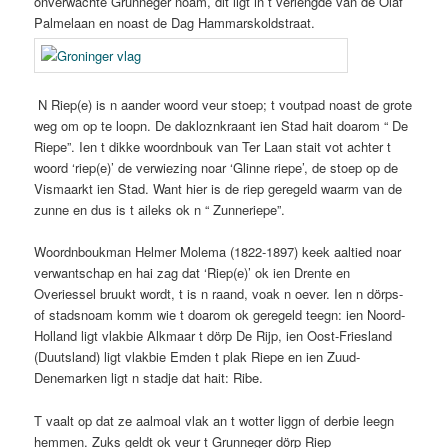
onverwachte Grunneger noam, dit ligt in t verlengde van de Olaf
Palmelaan en noast de Dag Hammarskoldstraat.
N Riep(e) is n aander woord veur stoep; t voutpad noast de grote
weg om op te loopn. De dakloznkraant ien Stad hait doarom “ De
Riepe”. Ien t dikke woordnbouk van Ter Laan stait vot achter t
woord ‘riep(e)’ de verwiezing noar ‘Glinne riepe’, de stoep op de
Vismaarkt ien Stad. Want hier is de riep geregeld waarm van de
zunne en dus is t aileks ok n “ Zunneriepe”.
Woordnboukman Helmer Molema (1822-1897) keek aaltied noar
verwantschap en hai zag dat ‘Riep(e)’ ok ien Drente en
Overiessel bruukt wordt, t is n raand, voak n oever. Ien n dörps-
of stadsnoam komm wie t doarom ok geregeld teegn: ien Noord-
Holland ligt vlakbie Alkmaar t dörp De Rijp, ien Oost-Friesland
(Duutsland) ligt vlakbie Emden t plak Riepe en ien Zuud-
Denemarken ligt n stadje dat hait: Ribe.
T vaalt op dat ze aalmoal vlak an t wotter liggn of derbie leegn
hemmen. Zuks geldt ok veur t Grunneger dörp Riep