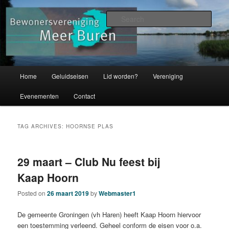
Skip
Skip
bewonersvereniging
to
to
Sear
primary
secondary
content
content
Meer Buren
Main
Home
Geluidseisen
Lid worden?
Vereniging
menu
Evenementen
Contact
TAG ARCHIVES:
HOORNSE PLAS
29 maart – Club Nu feest bij
Kaap Hoorn
Posted on
26 maart 2019
by
Webmaster1
De gemeente Groningen (vh Haren) heeft Kaap Hoorn hiervoor
een toestemming verleend. Geheel conform de eisen voor o.a.