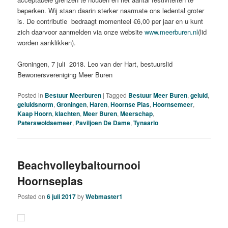
beperken. Wij staan daarin sterker naarmate ons ledental groter
is. De contributie bedraagt momenteel €6,00 per jaar en u kunt
zich daarvoor aanmelden via onze website
www.meerburen.nl
(lid
worden aanklikken).
Groningen, 7 juli 2018. Leo van der Hart, bestuurslid
Bewonersvereniging Meer Buren
Posted in
Bestuur Meerburen
|
Tagged
Bestuur Meer Buren
,
geluid
,
geluidsnorm
,
Groningen
,
Haren
,
Hoornse Plas
,
Hoornsemeer
,
Kaap Hoorn
,
klachten
,
Meer Buren
,
Meerschap
,
Paterswoldsemeer
,
Paviljoen De Dame
,
Tynaarlo
Beachvolleybaltournooi
Hoornseplas
Posted on
6 juli 2017
by
Webmaster1