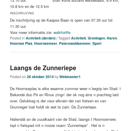
13.10 uur. Start korte afstand wandelaars, 6.4 km,
10.8 km en de 12.5 km
INSCHRIJVING
De inschrijving op de Kaapse Baan is open van 07.30 uur tot
11.30 uur.
Voor meer informatie zie:
walkforlife
Posted in
Activiteit (derden)
|
Tagged
Activiteit
,
Groningen
,
Haren
,
Hoornse Plas
,
Hoornsemeer
,
Paterswoldsemeer
,
Sport
Laangs de Zunneriepe
Posted on
26 oktober 2014
by
Webmaster1
De Hoornseplas is elke waarme zummer weer n begrip ien Stad. t
Bekende duo Pé en Rinus zingn’ der ok nog ains n prachteg laid
over. Gelukkeg is der veur elknain dei van fietsen en van
Grunneger toal holdt ok wat te zain: De Zunneriepe.
Hailendal an de zuudkaant van de Stad, laangs t Hoornsemeer,
lopt n fietspad mit n mooie noam “Zunneriepe” . Het is n